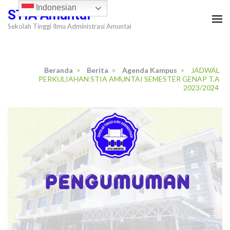
Lompat
Indonesian
STIA Amuntai
ke
Sekolah Tinggi Ilmu Administrasi Amuntai
konten
(Tekan
Enter)
Beranda
>
Berita
>
Agenda Kampus
>
JADWAL
PERKULIAHAN STIA AMUNTAI SEMESTER GENAP T.A
2023/2024