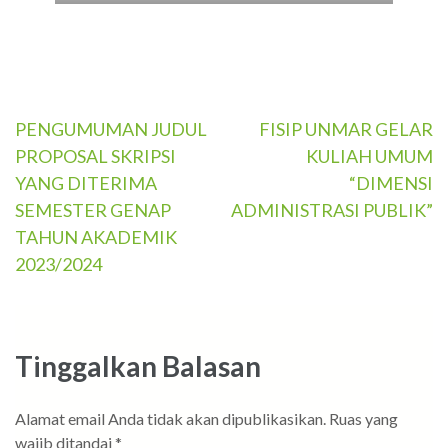
Navigasi
PENGUMUMAN JUDUL
FISIP UNMAR GELAR
PROPOSAL SKRIPSI
KULIAH UMUM
pos
YANG DITERIMA
“DIMENSI
SEMESTER GENAP
ADMINISTRASI PUBLIK”
TAHUN AKADEMIK
2023/2024
Tinggalkan Balasan
Alamat email Anda tidak akan dipublikasikan.
Ruas yang
wajib ditandai
*