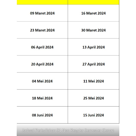
Jadwal Perkuliahan S1 Non Reguler Semester Genap