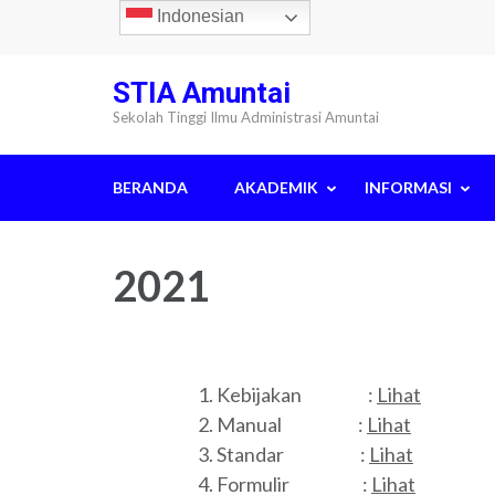
Lompat
Indonesian
ke
konten
STIA Amuntai
(Tekan
Sekolah Tinggi Ilmu Administrasi Amuntai
Enter)
BERANDA
AKADEMIK
INFORMASI
2021
Kebijakan :
Lihat
Manual :
Lihat
Standar :
Lihat
Formulir :
Lihat