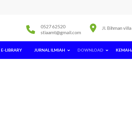
0527 62520
Jl. Bihman vil
stiaamt@gmail.com
E-LIBRARY
JURNAL ILMIAH
DOWNLOAD
KEMAH