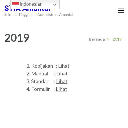
Lompat
Indonesian
STIA Amuntai
ke
Sekolah Tinggi Ilmu Administrasi Amuntai
konten
(Tekan
2019
Enter)
Beranda
>
2019
Kebijakan :
Lihat
Manual :
Lihat
Standar :
Lihat
Formulir :
Lihat