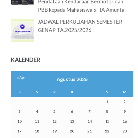
Pendataan Kendaraan Bermotor dan
PBB kepada Mahasiswa STIA Amuntai
JADWAL PERKULIAHAN SEMESTER
GENAP TA.2025/2026
KALENDER
« Apr
Agustus 2026
S
S
R
K
J
S
M
1
2
3
4
5
6
7
8
9
10
11
12
13
14
15
16
17
18
19
20
21
22
23