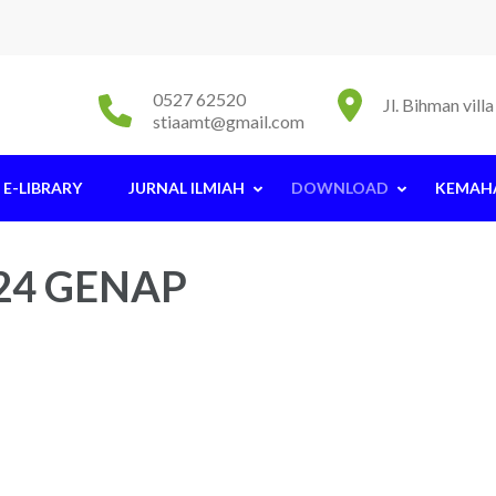
0527 62520
Jl. Bihman vil
stiaamt@gmail.com
E-LIBRARY
JURNAL ILMIAH
DOWNLOAD
KEMAH
24 GENAP