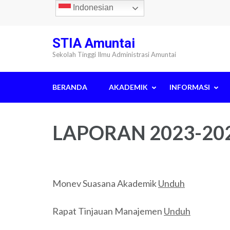
Lompat
Indonesian
ke
konten
STIA Amuntai
(Tekan
Sekolah Tinggi Ilmu Administrasi Amuntai
Enter)
BERANDA
AKADEMIK
INFORMASI
LAPORAN 2023-20
Monev Suasana Akademik
Unduh
Rapat Tinjauan Manajemen
Unduh