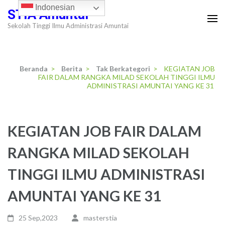
Lompat
Indonesian
STIA Amuntai
ke
Sekolah Tinggi Ilmu Administrasi Amuntai
konten
(Tekan
Enter)
Beranda
>
Berita
>
Tak Berkategori
>
KEGIATAN JOB
FAIR DALAM RANGKA MILAD SEKOLAH TINGGI ILMU
ADMINISTRASI AMUNTAI YANG KE 31
KEGIATAN JOB FAIR DALAM
RANGKA MILAD SEKOLAH
TINGGI ILMU ADMINISTRASI
AMUNTAI YANG KE 31
25 Sep,2023
masterstia