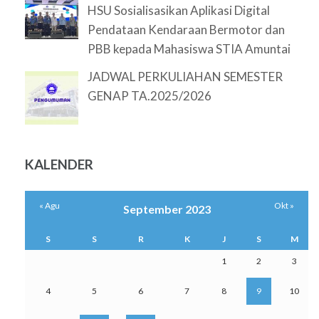
HSU Sosialisasikan Aplikasi Digital
Pendataan Kendaraan Bermotor dan
PBB kepada Mahasiswa STIA Amuntai
JADWAL PERKULIAHAN SEMESTER
GENAP TA.2025/2026
KALENDER
« Agu
Okt »
September 2023
S
S
R
K
J
S
M
1
2
3
4
5
6
7
8
9
10