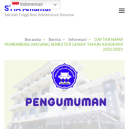
Lompat
Indonesian
STIA Amuntai
ke
Sekolah Tinggi Ilmu Administrasi Amuntai
konten
(Tekan
Enter)
Beranda
>
Berita
>
Informasi
>
DAFTAR NAMA
PEMBIMBING MAGANG SEMESTER GENAP TAHUN AKADEMIK
2022/2023