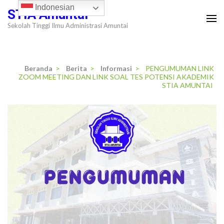
Lompat
Indonesian
STIA Amuntai
ke
Sekolah Tinggi Ilmu Administrasi Amuntai
konten
(Tekan
Enter)
Beranda
>
Berita
>
Informasi
>
PENGUMUMAN LINK
ZOOM MEETING DAN LINK SOAL TES POTENSI AKADEMIK
STIA AMUNTAI