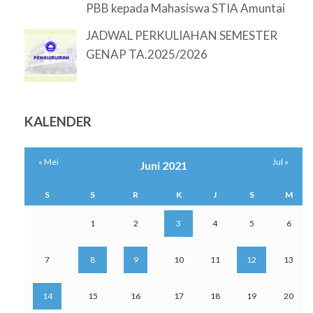
PBB kepada Mahasiswa STIA Amuntai
JADWAL PERKULIAHAN SEMESTER
GENAP TA.2025/2026
KALENDER
« Mei
Jul »
Juni 2021
S
S
R
K
J
S
M
1
2
3
4
5
6
7
8
9
10
11
12
13
14
15
16
17
18
19
20