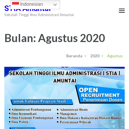
Lompat
Indonesian
STIA Amuntai
ke
Sekolah Tinggi Ilmu Administrasi Amuntai
konten
(Tekan
Bulan:
Agustus 2020
Enter)
Beranda
>
2020
>
Agustus