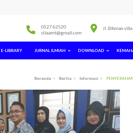
0527 62520
Jl. Bihman vil
stiaamt@gmail.com
E-LIBRARY
JURNAL ILMIAH
DOWNLOAD
KEMAH
Beranda
>
Berita
>
Informasi
>
PENYERAHAN