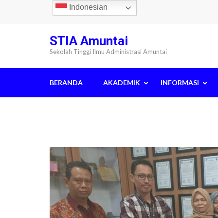
Lompat
Indonesian
ke
konten
STIA Amuntai
(Tekan
Sekolah Tinggi Ilmu Administrasi Amuntai
Enter)
BERANDA
AKADEMIK
INFORMASI