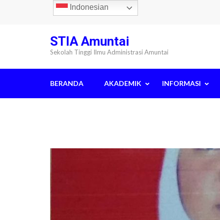
Lompat
Indonesian
ke
konten
STIA Amuntai
(Tekan
Sekolah Tinggi Ilmu Administrasi Amuntai
Enter)
BERANDA
AKADEMIK
INFORMASI