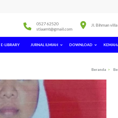
0527 62520
Jl. Bihman vil
stiaamt@gmail.com
E-LIBRARY
JURNAL ILMIAH
DOWNLOAD
KEMAH
Beranda
>
Be