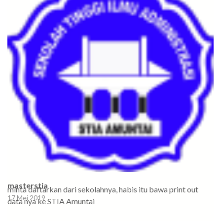
masterstia
minta daftarkan dari sekolahnya, habis itu bawa print out
17 Mei 2019
data nya ke STIA Amuntai