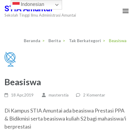
Lompat
Indonesian
STIA Amuntai
ke
Sekolah Tinggi Ilmu Administrasi Amuntai
konten
(Tekan
Enter)
Beranda
>
Berita
>
Tak Berkategori
>
Beasiswa
Beasiswa
18 Apr,2019
masterstia
2 Komentar
Di Kampus STIA Amuntai ada beasiswa Prestasi PPA
& Bidikmisi serta beasiswa kuliah S2 bagi mahasiswa/i
berprestasi