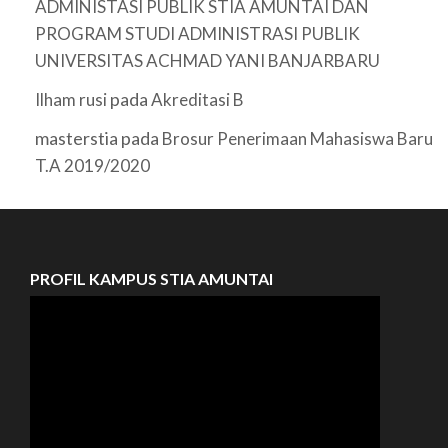
ADMINISTASI PUBLIK STIA AMUNTAI DAN
PROGRAM STUDI ADMINISTRASI PUBLIK
UNIVERSITAS ACHMAD YANI BANJARBARU
pada
Ilham rusi
Akreditasi B
masterstia
pada
Brosur Penerimaan Mahasiswa Baru
T.A 2019/2020
PROFIL KAMPUS STIA AMUNTAI