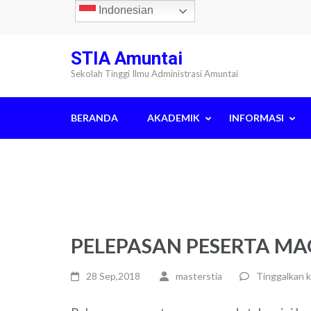
Lompat
Indonesian
ke
konten
STIA Amuntai
(Tekan
Sekolah Tinggi Ilmu Administrasi Amuntai
Enter)
BERANDA
AKADEMIK
INFORMASI
PELEPASAN PESERTA MA
28 Sep,2018
masterstia
Tinggalkan 