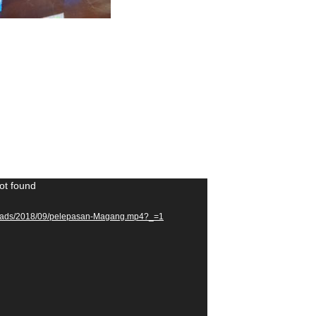
ot found
uploads/2018/09/pelepasan-Magang.mp4?_=1