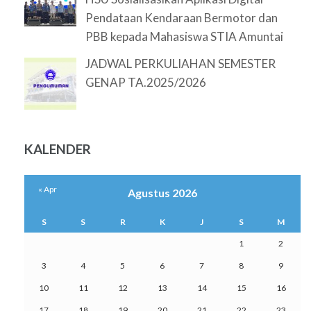
Pendataan Kendaraan Bermotor dan
PBB kepada Mahasiswa STIA Amuntai
JADWAL PERKULIAHAN SEMESTER
GENAP TA.2025/2026
KALENDER
« Apr
Agustus 2026
S
S
R
K
J
S
M
1
2
3
4
5
6
7
8
9
10
11
12
13
14
15
16
17
18
19
20
21
22
23