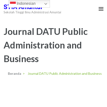
Lompat
Indonesian
STIA Amuntai
ke
Sekolah Tinggi Ilmu Administrasi Amuntai
konten
(Tekan
Journal DATU Public
Enter)
Administration and
Business
Beranda
>
Journal DATU Public Administration and Business