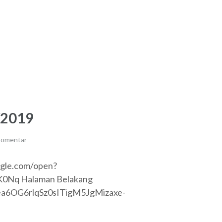
/2019
komentar
ogle.com/open?
Nq Halaman Belakang
Dea6OG6rlqSz0sITigM5JgMizaxe-