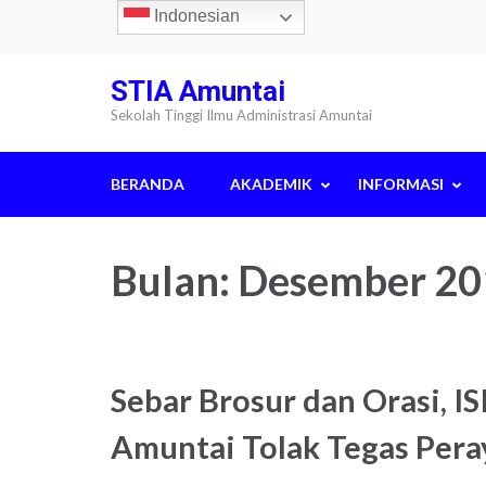
Lompat
Indonesian
ke
konten
STIA Amuntai
(Tekan
Sekolah Tinggi Ilmu Administrasi Amuntai
Enter)
BERANDA
AKADEMIK
INFORMASI
Bulan:
Desember 20
Sebar Brosur dan Orasi, ISI
Amuntai Tolak Tegas Per