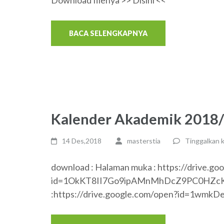
Download filenya >> Disini <<
BACA SELENGKAPNYA
Kalender Akademik 2018
14 Des,2018
masterstia
Tinggalkan 
download : Halaman muka : https://drive.go
id=1OkKT8II7Go9ipAMnMhDcZ9PC0HZcK0
:https://drive.google.com/open?id=1wmk